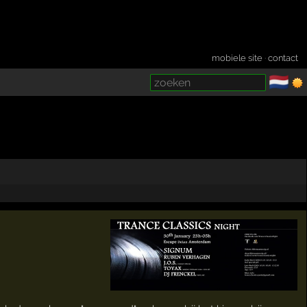
mobiele site
·
contact
🇳🇱
­