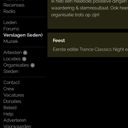
Ik heb een heleboel positieve dingen 
Recensies
waardering & stemresultaat. Ook hee
Radio
organisatie trots op zijn!
Leden
Forums
Verslagen (leden)
Feest
Muziek
Eerste editie Trance Classics Night 
Artiesten
Locaties
Organisaties
Steden
Contact
Crew
Vacatures
Donaties
Beleid
Help
Adverteren
Voorwaarden