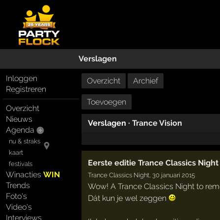
Verslagen
Inloggen
Overzicht
Archief
Registreren
Toevoegen
Overzicht
Nieuws
Verslagen ·
Trance Vision
Agenda
nu & straks
kaart
Eerste editie Trance Classics Nigh
festivals
Winacties
WIN
Trance Classics Night,
30 januari 2015
Trends
Wow! A Trance Classics Night to re
Foto's
Dát kun je wel zeggen
Video's
Interviews