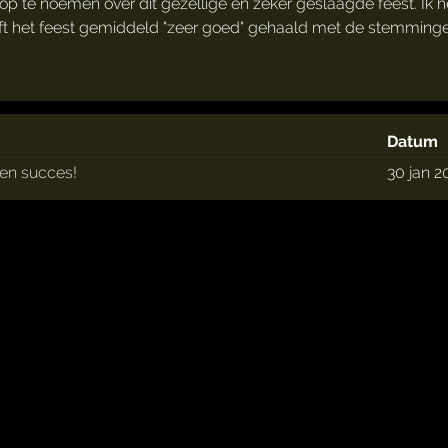
op te noemen over dit gezellige en zeker geslaagde feest. Ik h
ft het feest gemiddeld "zeer goed" gehaald met de stemmingen
Datum
een succes!
30 jan 2