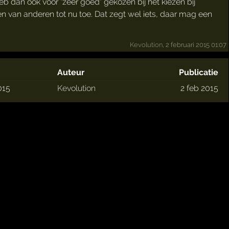
eb dan ook voor "zeer goed" gekozen bij het kiezen bij
 van anderen tot nu toe. Dat zegt wel iets, daar mag een
Kevolution
, 2 februari 2015 01:07
Auteur
Publicatie
015
Kevolution
2 feb 2015