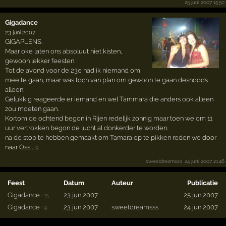
, 25 juni 2007 15:50
Gigadance
23 juni 2007
GIGAPLENS.
Maar oke laten ons absoluut niet kisten,
gewoon lekker feesten.
Tot de avond voor de 23e had ik niemand om
mee te gaan, maar was toch van plan om gewoon te gaan desnoods
alleen.
Gelukkig reageerde er iemand en wel Tammara die anders ook alleen
zou moeten gaan.
Kortom de ochtend begon in Rijen redelijk zonnig maar toen we om 11
uur vertrokken begon de lucht al donkerder te worden.
na de stop te hebben gemaakt om Tamara op te pikken reden we door
naar Oss.…
9
sweetdreamsss
, 24 juni 2007 21:46
Feest
Datum
Auteur
Publicatie
Gigadance
23 jun 2007
25 jun 2007
·
15
Gigadance
23 jun 2007
sweetdreamsss
24 jun 2007
·
9