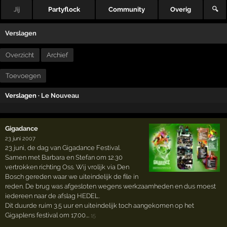
Jij
Partyflock
Community
Overig
🔍
Verslagen
Overzicht
Archief
Toevoegen
Verslagen ·
Le Nouveau
Gigadance
23 juni 2007
23 juni, de dag van Gigadance Festival.
Samen met Barbara en Stefan om 12.30
vertrokken richting Oss. Wij vrolijk via Den
Bosch gereden waar we uiteindelijk de file in
reden. De brug was afgesloten wegens werkzaamheden en dus moest
iedereen naar de afslag HEDEL.
Dit duurde ruim 3.5 uur en uiteindelijk toch aangekomen op het
Gigaplens festival om 17.00.…
15