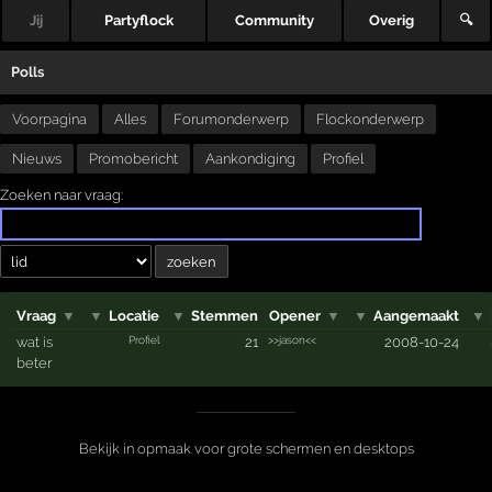
Jij
Partyflock
Community
Overig
🔍
Polls
Voorpagina
Alles
Forumonderwerp
Flockonderwerp
Nieuws
Promobericht
Aankondiging
Profiel
Zoeken naar vraag:
Vraag
▼
▼
Locatie
▼
Stemmen
Opener
▼
▼
Aangemaakt
▼
Profiel
>>jason<<
wat is
21
2008-10-24
beter
Bekijk in opmaak voor grote schermen en desktops