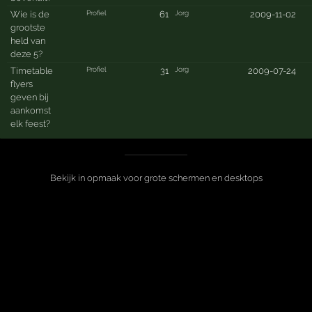
Profiel
Jorg
Wie is de
61
2009-11-02
grootste
held van
deze 5?
Profiel
Jorg
Timetable
31
2009-07-24
flyers
geven bij
aankomst
elk feest?
Bekijk in opmaak voor grote schermen en desktops