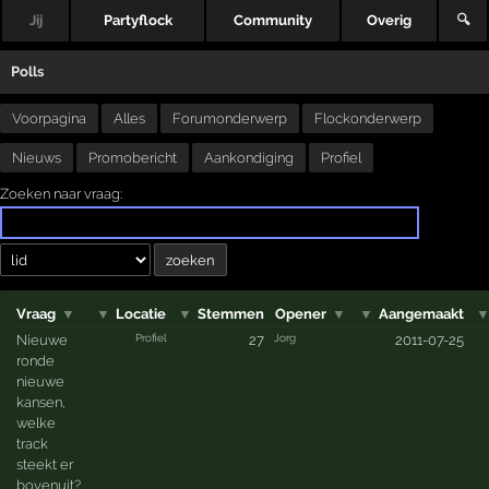
Jij
Partyflock
Community
Overig
🔍
Polls
Voorpagina
Alles
Forumonderwerp
Flockonderwerp
Nieuws
Promobericht
Aankondiging
Profiel
Zoeken naar vraag:
Vraag
▼
▼
Locatie
▼
Stemmen
Opener
▼
▼
Aangemaakt
Profiel
Jorg
Nieuwe
27
2011-07-25
ronde
nieuwe
kansen,
welke
track
steekt er
bovenuit?