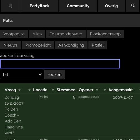
Jij
Partyflock
Community
Overig
🔍
Polls
Voorpagina
Alles
Forumonderwerp
Flockonderwerp
Nieuws
Promobericht
Aankondiging
Profiel
Zoeken naar vraag:
Vraag
▼
▼
Locatie
▼
Stemmen
Opener
▼
▼
Aangemaakt
Profiel
poupoulossos
Zondag
8
2007-11-07
11-11-2007
Fc Den
Bosch -
Ado Den
Haag, wie
wint?
Profiel
poupoulossos