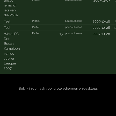
Snapt
2007-11-07
iemand
iets van
die Polls?
Profiel
poupoulossos
Test
2007-10-26
Profiel
poupoulossos
Test
2007-10-26
3
Profiel
poupoulossos
Wordt FC
15
2007-10-26
Den
Bosch
Kampioen
van de
Jupiler
League
2007
Bekijk in opmaak voor grote schermen en desktops