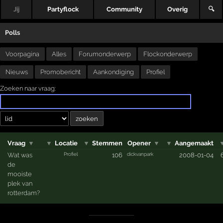
Jij
Partyflock
Community
Overig
🔍
Polls
Voorpagina
Alles
Forumonderwerp
Flockonderwerp
Nieuws
Promobericht
Aankondiging
Profiel
Zoeken naar vraag:
Vraag
▼
▼
Locatie
▼
Stemmen
Opener
▼
▼
Aangemaakt
Profiel
dickvanpark
Wat was
106
2008-01-04
de
mooiste
plek van
rotterdam?