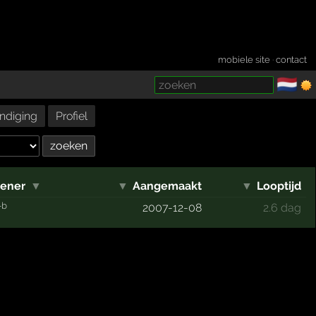
mobiele site
·
contact
🇳🇱
­
ndiging
Profiel
ener
▼
▼
Aangemaakt
▼
Looptijd
-b
2007-12-08
2.6 dag