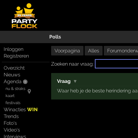
Polls
Inloggen
Voorpagina
Alles
Forumonderw
Registreren
Zoeken naar vraag:
Overzicht
Nieuws
Vraag
▼
Agenda
nu & straks
Waar heb je de beste herindering a
kaart
festivals
Winacties
WIN
Trends
Foto's
Video's
Interviews