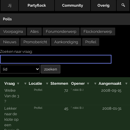
Jij
Partyflock
Community
Overig
🔍
Polls
Voorpagina
Alles
Forumonderwerp
Flockonderwerp
Nieuws
Promobericht
Aankondiging
Profiel
Zoeken naar vraag:
Vraag
▼
▼
Locatie
▼
Stemmen
Opener
▼
▼
Aangemaakt
▼
Profiel
'' nikki B-)
Welke
72
2008-09-15
Van de 3
?
Profiel
'' nikki B-)
Lekker
45
2008-01-31
naar de
klote op
een