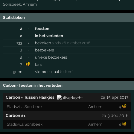
Sonsbeek
,
Arnhem
Statistieken
2
·
feesten
2
·
in het verleden
133
×
bekeken
sinds 26 oktober 2016
8
·
bezoekers
8
·
unieke bezoekers
7
fans
geen
stemresultaat
(1 stem)
Carbon · feesten in het verleden
Carbon × Tussen Haakjes
za 15 apr 2017
Stadsvilla Sonsbeek
Arnhem
4
Carbon
za 3 dec 2016
#1
Stadsvilla Sonsbeek
Arnhem
4