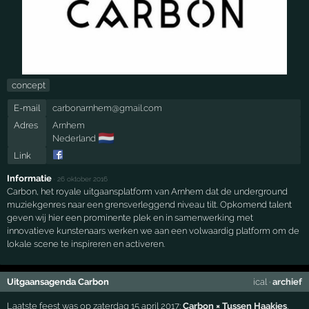
concept
E-mail
carbonarnhem@gmail.com
Adres
Arnhem
🇳🇱
Nederland
Link
Informatie
·
26 oktober 2016
Carbon, het royale uitgaansplatform van Arnhem dat de underground
muziekgenres naar een grensverleggend niveau tilt. Opkomend talent
geven wij hier een prominente plek en in samenwerking met
innovatieve kunstenaars werken we aan een volwaardig platform om de
lokale scene te inspireren en activeren.
Uitgaansagenda Carbon
ical
·
archief
Laatste feest was op zaterdag 15 april 2017:
Carbon × Tussen Haakjes
,