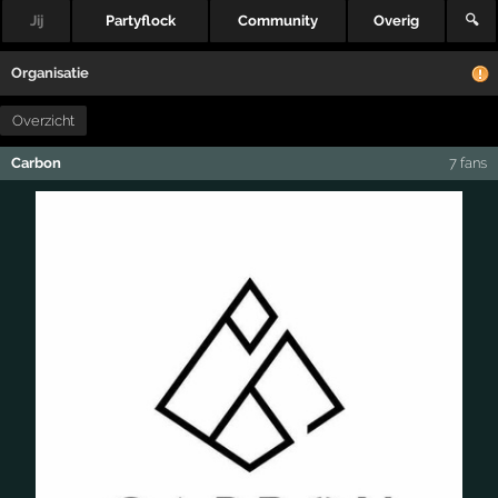
Jij
Partyflock
Community
Overig
🔍
Organisatie
Overzicht
Carbon
7 fans