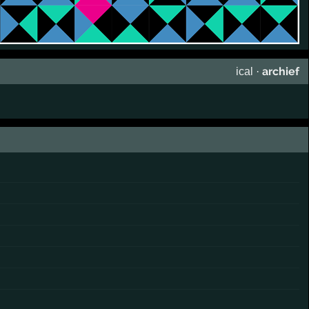
archief
ical
·