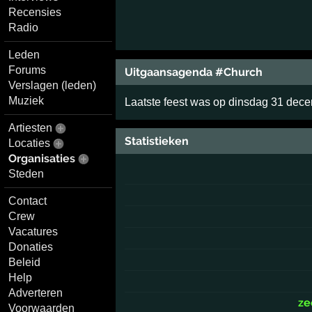
Recensies
Radio
Leden
Forums
Uitgaansagenda #Church
Verslagen (leden)
Muziek
Laatste feest was op dinsdag 31 dec
Artiesten
Statistieken
Locaties
Organisaties
Steden
Contact
Crew
Vacatures
Donaties
Beleid
Help
Adverteren
ze
Voorwaarden