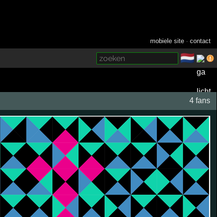
mobiele site
·
contact
🇳🇱
­
4 fans