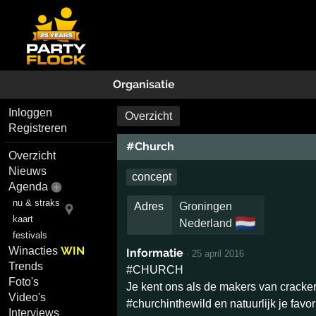
Organisatie
Inloggen
Overzicht
Registreren
#Church
Overzicht
Nieuws
concept
Agenda
nu & straks
Adres
Groningen
kaart
🇳🇱
Nederland
festivals
WIN
Winacties
Informatie
·
25 april 2016
Trends
#CHURCH
Foto's
Je kent ons als de makers van crac
Video's
#churchinthewild en natuurlijk je favor
Interviews