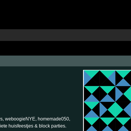
kers, weboogieNYE, homemade050,
iete huisfeestjes & block parties.