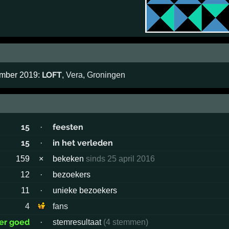
LOFT
ember 2019:
,
Vera
,
Groningen
15
feesten
·
15
in het verleden
·
159
×
bekeken
sinds 25 april 2016
12
·
bezoekers
11
·
unieke bezoekers
4
fans
er goed
·
stemresultaat
(4 stemmen)