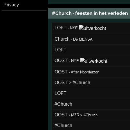
Privacy
#Church · feesten in het verleden
LOFT
·
NYE
Church
·
De MENSA
LOFT
OOST
·
NYE
OOST
·
After Noorderzon
OOST × #Church
LOFT
#Church
OOST
·
MZR x #Church
#Church