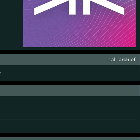
ical
·
archief
n