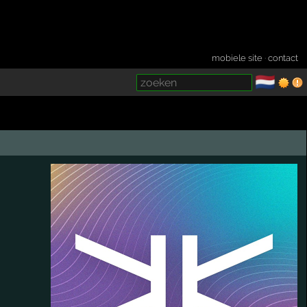
mobiele site
·
contact
🇳🇱
­