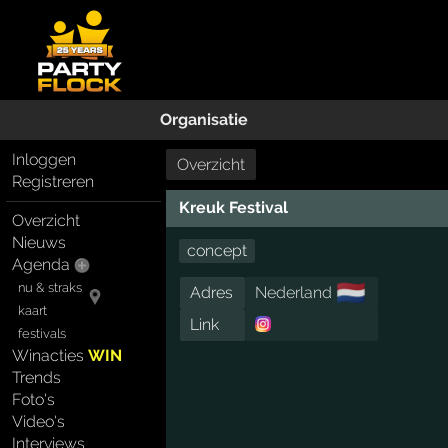
Organisatie
Inloggen
Overzicht
Registreren
Kreuk Festival
Overzicht
Nieuws
concept
Agenda
🇳🇱
nu & straks
Adres
Nederland
kaart
Link
festivals
Winacties
WIN
Trends
Foto's
Video's
Interviews