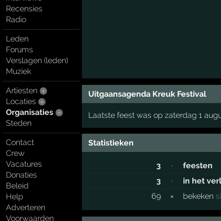
Recensies
Radio
Leden
Forums
Verslagen (leden)
Muziek
Artiesten
Uitgaansagenda Kreuk Festival
Locaties
Organisaties
Laatste feest was op zaterdag 1 aug
Steden
Contact
Statistieken
Crew
Vacatures
3
·
feesten
Donaties
3
·
in het ve
Beleid
69
×
bekeken
s
Help
Adverteren
Voorwaarden