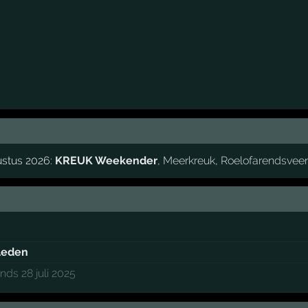
ustus 2026:
KREUK Weekender
,
Meerkreuk
,
Roelofarendsvee
rleden
inds 28 juli 2025