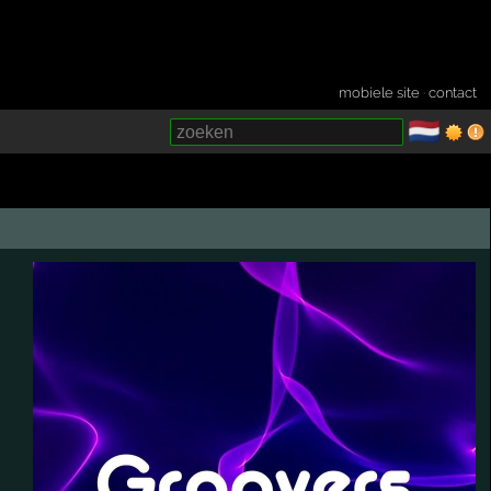
mobiele site
·
contact
🇳🇱
­