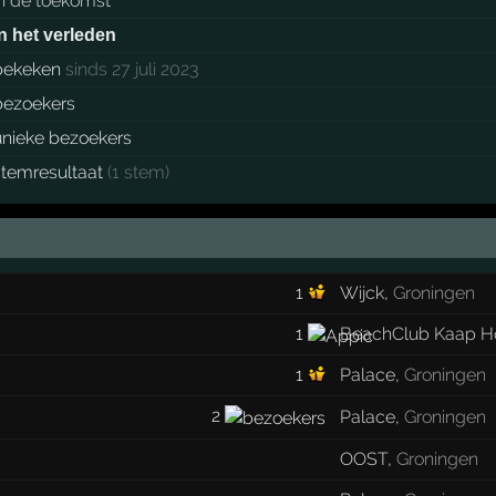
in de toekomst
in het verleden
bekeken
sinds 27 juli 2023
bezoekers
unieke bezoekers
stemresultaat
(1 stem)
1
Wijck
,
Groningen
1
BeachClub Kaap H
1
Palace
,
Groningen
2
Palace
,
Groningen
OOST
,
Groningen