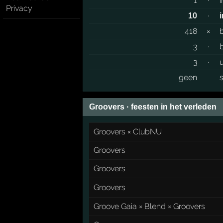
1
·
Privacy
·
10
418
×
3
·
3
·
geen
Groovers · feesten in het verleden
Groovers × ClubNU
Groovers
Groovers
Groovers
Groove Gaia × Blend × Groovers