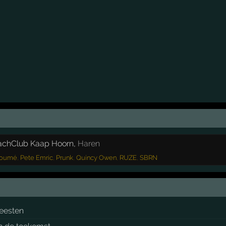
achClub Kaap Hoorn
,
Haren
oumé
,
Pete Emric
,
Prunk
,
Quincy Owen
,
RUZE
,
SBRN
feesten