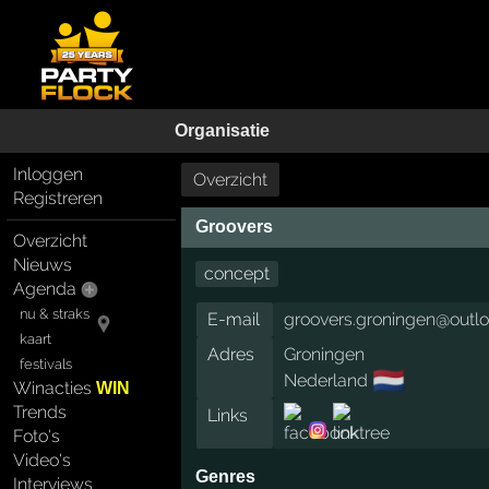
Organisatie
Inloggen
Overzicht
Registreren
Groovers
Overzicht
Nieuws
concept
Agenda
nu & straks
E-mail
groovers.groningen@outl
kaart
Adres
Groningen
festivals
🇳🇱
Nederland
Winacties
WIN
Trends
Links
Foto's
Video's
Genres
Interviews