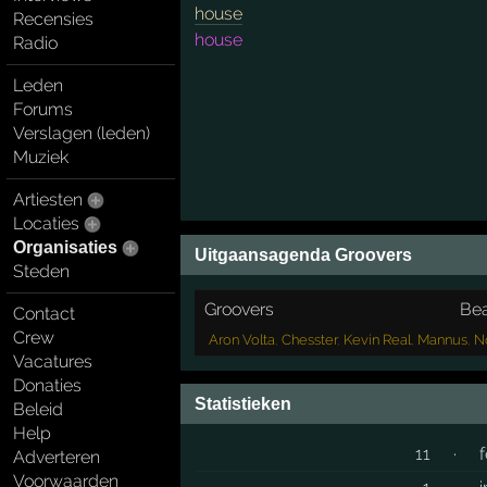
house
Recensies
house
Radio
Leden
Forums
Verslagen (leden)
Muziek
Artiesten
Locaties
Organisaties
Uitgaansagenda Groovers
Steden
Groovers
Be
Contact
Crew
Aron Volta
,
Chesster
,
Kevin Real
,
Mannus
,
N
Vacatures
Donaties
Statistieken
Beleid
Help
11
·
Adverteren
Voorwaarden