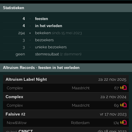
Statistieken
4
·
feesten
4
·
in het verleden
294
×
bekeken
sinds 15 mei 2023
3
·
bezoekers
3
·
unieke bezoekers
geen
stemresultaat
(2 stemmen)
Altruism Records · feesten in het verleden
Altruism Label Night
za 22 nov 2025
Complex
Maastricht
67
Complex
za 2 nov 2024
Complex
Maastricht
69
Falsive
vr 17 nov 2023
#2
Now&Wow
Rotterdam
174
CNNCT
do 18 mei 2023
als host: