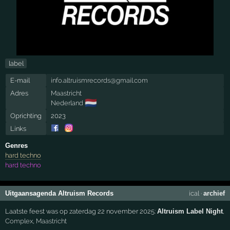
label
E-mail
info.altruismrecords@gmail.com
Adres
Maastricht
🇳🇱
Nederland
Oprichting
2023
Links
Genres
hard techno
hard techno
Uitgaansagenda Altruism Records
ical
·
archief
Laatste feest was op zaterdag 22 november 2025:
Altruism Label Night
,
Complex
,
Maastricht