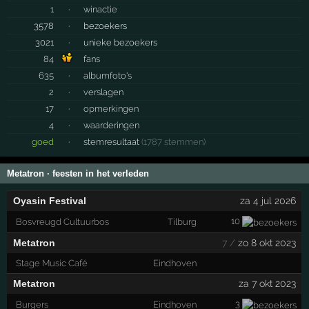
1
·
winactie
3578
·
bezoekers
3021
·
unieke bezoekers
84
fans
635
·
albumfoto's
2
·
verslagen
17
·
opmerkingen
4
·
waarderingen
goed
·
stemresultaat
(1787 stemmen)
Metatron · feesten in het verleden
Oyasin Festival
za 4 jul 2026
10
Bosvreugd Cultuurbos
Tilburg
Metatron
7 /
zo 8 okt 2023
Stage Music Café
Eindhoven
Metatron
za 7 okt 2023
3
Burgers
Eindhoven