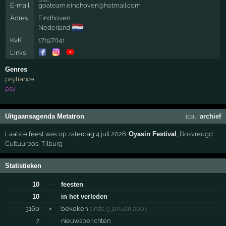
E-mail
goateam.eindhoven@hotmail.com
Adres
Eindhoven
🇳🇱
Nederland
KvK
17197041
Links
Genres
psytrance
psy
Uitgaansagenda Metatron
ical
·
archief
Laatste feest was op zaterdag 4 juli 2026:
Oyasin Festival
,
Bosvreugd
Cultuurbos
,
Tilburg
Statistieken
10
·
feesten
10
·
in het verleden
3160
×
bekeken
sinds 9 januari 2007
7
·
nieuwsberichten