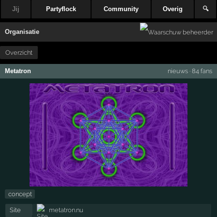
Jij
Partyflock
Community
Overig
🔍
Organisatie
Overzicht
Metatron
nieuws
·
84 fans
concept
Site
metatron.nu