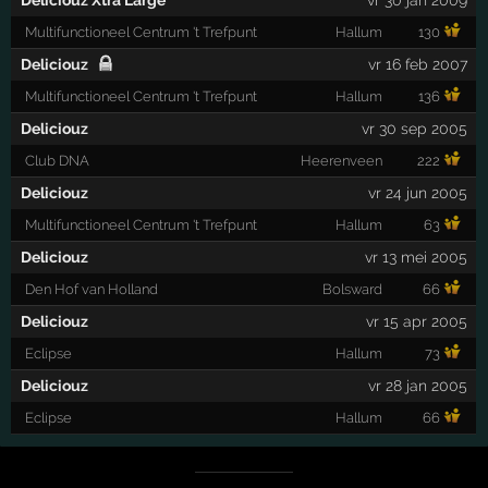
Deliciouz Xtra Large
vr 30 jan 2009
Multifunctioneel Centrum 't Trefpunt
Hallum
130
Deliciouz
vr 16 feb 2007
Multifunctioneel Centrum 't Trefpunt
Hallum
136
Deliciouz
vr 30 sep 2005
Club DNA
Heerenveen
222
Deliciouz
vr 24 jun 2005
Multifunctioneel Centrum 't Trefpunt
Hallum
63
Deliciouz
vr 13 mei 2005
Den Hof van Holland
Bolsward
66
Deliciouz
vr 15 apr 2005
Eclipse
Hallum
73
Deliciouz
vr 28 jan 2005
Eclipse
Hallum
66