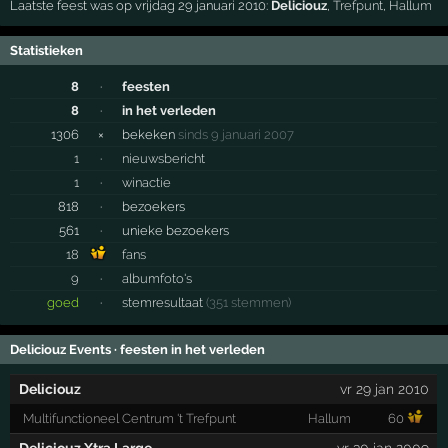
Laatste feest was op vrijdag 29 januari 2010:
Deliciouz
,
Trefpunt
,
Hallum
Statistieken
8
·
feesten
8
·
in het verleden
1306
×
bekeken
sinds 9 januari 2007
1
·
nieuwsbericht
1
·
winactie
818
·
bezoekers
561
·
unieke bezoekers
18
fans
9
·
albumfoto's
goed
·
stemresultaat
(351 stemmen)
Deliciouz Events · feesten in het verleden
Deliciouz
vr 29 jan 2010
Multifunctioneel Centrum 't Trefpunt
Hallum
60