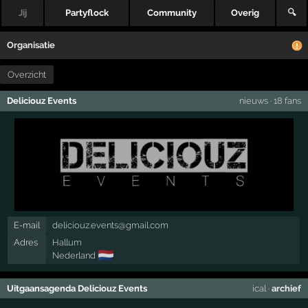
Jij
Partyflock
Community
Overig
🔍
Organisatie
Overzicht
Deliciouz Events
nieuws
·
18 fans
E-mail
deliciouz.events@gmail.com
Adres
Hallum
🇳🇱
Nederland
Uitgaansagenda Deliciouz Events
ical
·
archief