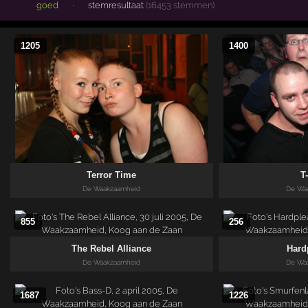
goed
·
stemresultaat
(16453 stemmen)
1205
1400
Terror Time
T
De Waakzaamheid
De Wa
855
256
The Rebel Alliance
Hard
De Waakzaamheid
De Wa
1687
1226