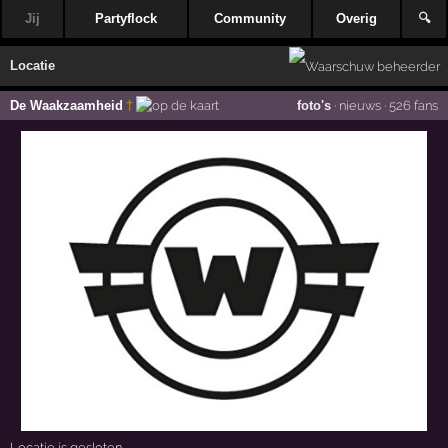
Jij
Partyflock
Community
Overig
🔍
Locatie
De Waakzaamheid
†
foto's
·
nieuws
·
526 fans
Locatie is gesloten.