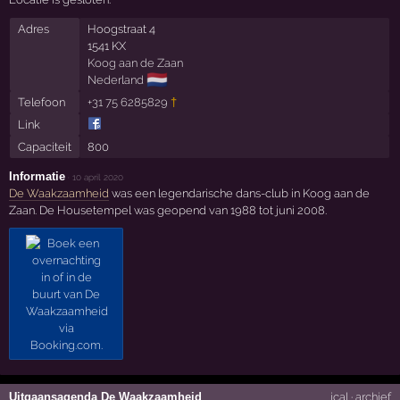
Adres
Hoogstraat 4
1541 KX
Koog aan de Zaan
🇳🇱
Nederland
Telefoon
+31 75 6285829
†
Link
Capaciteit
800
Informatie
·
10 april 2020
De Waakzaamheid
was een legendarische dans-club in Koog aan de
Zaan. De Housetempel was geopend van 1988 tot juni 2008.
Uitgaansagenda De Waakzaamheid
ical
·
archief