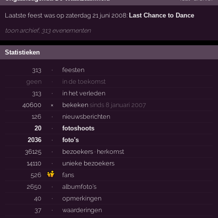
Laatste feest was op zaterdag 21 juni 2008:
Last Chance to Dance
toon archief, 313 evenementen
Statistieken
313
·
feesten
geen
·
in de toekomst
313
·
in het verleden
40600
×
bekeken
sinds 8 januari 2007
126
·
nieuwsberichten
20
·
fotoshoots
2036
·
foto's
36125
·
bezoekers ·
herkomst
14110
·
unieke bezoekers
526
fans
2650
·
albumfoto's
40
·
opmerkingen
37
·
waarderingen