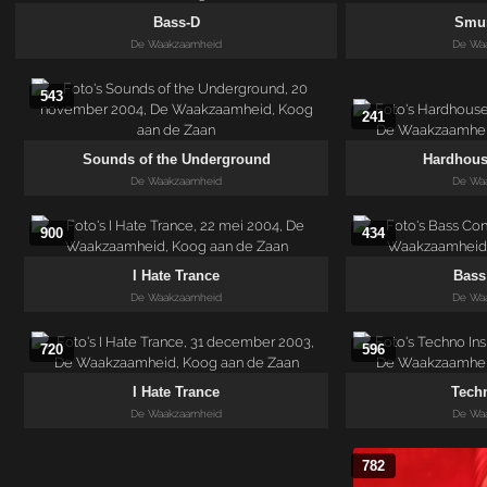
Bass-D
Smur
De Waakzaamheid
De Wa
543
241
Sounds of the Underground
Hardhous
De Waakzaamheid
De Wa
900
434
I Hate Trance
Bass
De Waakzaamheid
De Wa
720
596
I Hate Trance
Tech
De Waakzaamheid
De Wa
782