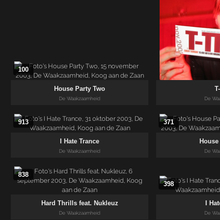
100
House Party Two
T
De Waakzaamheid
De Wa
913
371
I Hate Trance
House 
De Waakzaamheid
De Wa
838
398
Hard Thrills feat. Nukleuz
I Ha
De Waakzaamheid
De Wa