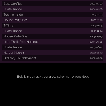
Bass Conflict
2004-03-07
I Hate Trance
2004-01-06
Techno Inside
2003-11-24
House Party Two
2003-11-16
T-Time
2003-11-05
I Hate Trance
2003-11-04
House Party One
2003-09-29
Hard Thrills feat. Nukleuz
2003-09-08
I Hate Trance
2003-08-22
Harder Mach 3
2002-06-12
Ordinary Thursdaynight
2002-03-29
Bekijk in opmaak voor grote schermen en desktops