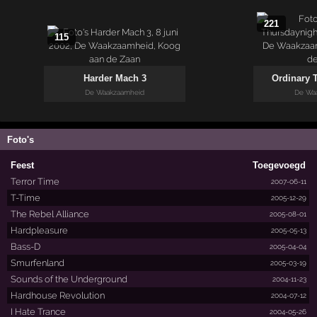
221
115
Harder Mach 3
Ordinary 
De Waakzaamheid
De Wa
Foto's
Feest
Toegevoegd
Terror Time
2007-06-11
T-Time
2005-12-29
The Rebel Alliance
2005-08-01
Hardpleasure
2005-05-13
Bass-D
2005-04-04
Smurfenland
2005-03-19
Sounds of the Underground
2004-11-23
Hardhouse Revolution
2004-07-12
I Hate Trance
2004-05-26