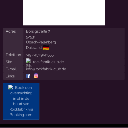
Adres
Borsigstraße 7
52531
Übach-Palenberg
🇩🇪
Duitsland
Telefoon
+49 2451 9141555
Site
rockfabrik-club.de
E-mail
info@rockfabrik-club.de
Links