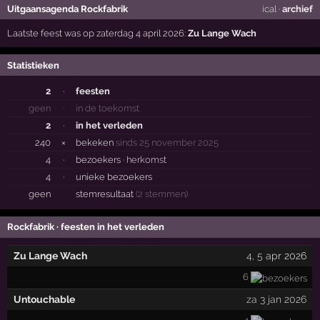
Uitgaansagenda Rockfabrik
ical
·
archief
Laatste feest was op zaterdag 4 april 2026:
Zu Lange Wach
Statistieken
2
·
feesten
geen
·
in de toekomst
2
·
in het verleden
240
×
bekeken
sinds 25 november 2025
4
·
bezoekers ·
herkomst
4
·
unieke bezoekers
geen
stemresultaat
(2 stemmen)
Rockfabrik · feesten in het verleden
Zu Lange Wach
4
,
5
apr 2026
6
Untouchable
za 3 jan 2026