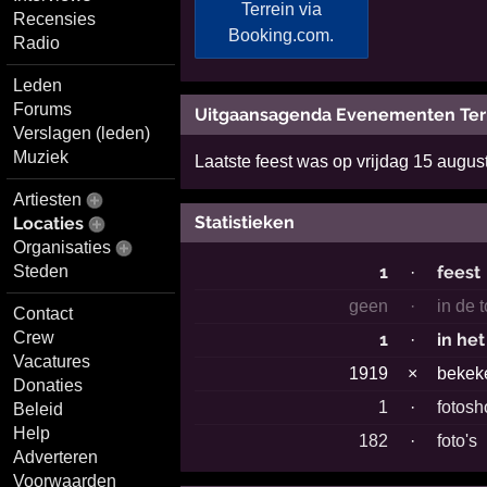
Recensies
Radio
Leden
Forums
Uitgaansagenda Evenementen Ter
Verslagen (leden)
Muziek
Laatste feest was op vrijdag 15 augu
Artiesten
Statistieken
Locaties
Organisaties
Steden
1
feest
·
geen
·
in de 
Contact
Crew
1
in he
·
Vacatures
1919
×
beke
Donaties
1
·
fotosh
Beleid
Help
182
·
foto's
Adverteren
Voorwaarden