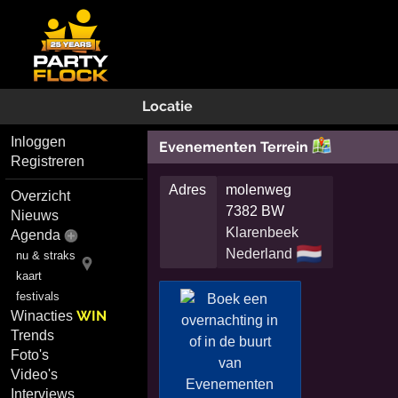
Locatie
Inloggen
Evenementen Terrein
Registreren
Adres
molenweg
Overzicht
7382 BW
Nieuws
Klarenbeek
Agenda
🇳🇱
Nederland
nu & straks
kaart
festivals
WIN
Winacties
Trends
Foto's
Video's
Interviews