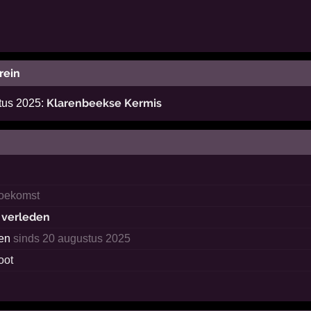
rein
Klarenbeekse Kermis
stus 2025:
toekomst
t verleden
ken
sinds 20 augustus 2025
oot