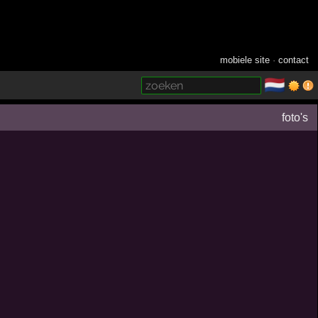
mobiele site
·
contact
🇳🇱
­
foto's