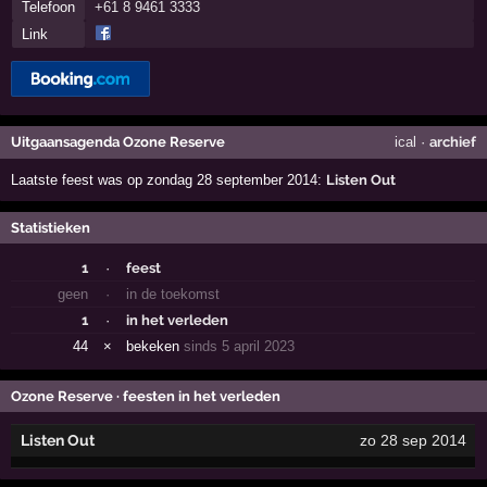
Telefoon
+61 8 9461 3333
Link
Uitgaansagenda Ozone Reserve
ical
·
archief
Laatste feest was op zondag 28 september 2014:
Listen Out
Statistieken
1
·
feest
geen
·
in de toekomst
1
·
in het verleden
44
×
bekeken
sinds 5 april 2023
Ozone Reserve · feesten in het verleden
Listen Out
zo 28 sep 2014