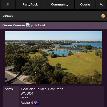
Jij
Partyflock
Community
Overig
🔍
Locatie
Ozone Reserve
Adres
1 Adelaide Terrace, East Perth
WA 6004
Perth
🇦🇺
Australië