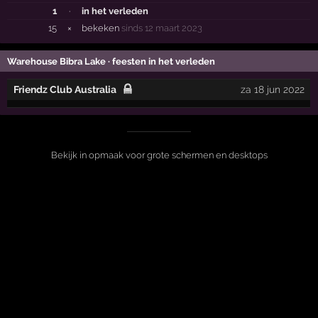
1
·
in het verleden
15
×
bekeken
sinds 12 maart 2023
Warehouse Bibra Lake · feesten in het verleden
Friendz Club Australia
za 18 jun 2022
Bekijk in opmaak voor grote schermen en desktops