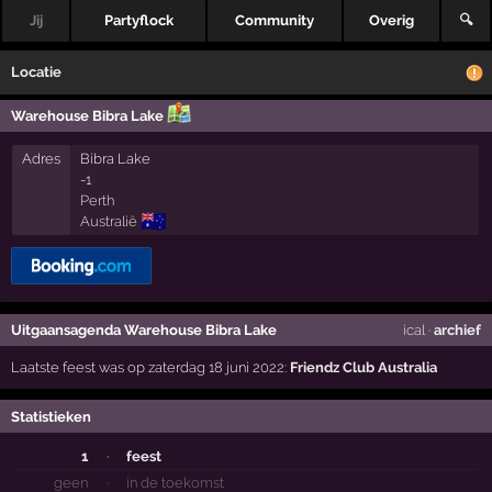
Jij
Partyflock
Community
Overig
🔍
Locatie
Warehouse Bibra Lake
Adres
Bibra Lake
-1
Perth
🇦🇺
Australië
Uitgaansagenda Warehouse Bibra Lake
ical
·
archief
Laatste feest was op zaterdag 18 juni 2022:
Friendz Club Australia
Statistieken
1
·
feest
geen
·
in de toekomst