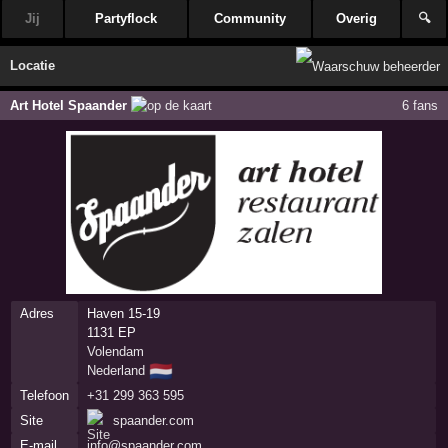
Jij
Partyflock
Community
Overig
🔍
Locatie
Art Hotel Spaander
6 fans
Adres
Haven 15-19
1131 EP
Volendam
🇳🇱
Nederland
Telefoon
+31 299 363 595
Site
spaander.com
E-mail
info@spaander.com