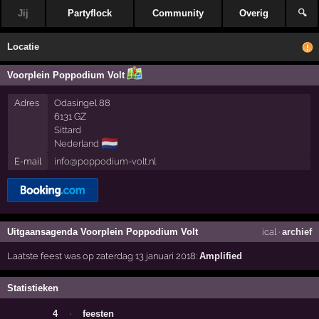
Jij
Partyflock
Community
Overig
🔍
Locatie
Voorplein Poppodium Volt
Adres
Odasingel 88
6131 GZ
Sittard
🇳🇱
Nederland
E-mail
info@poppodium-volt.nl
Uitgaansagenda Voorplein Poppodium Volt
ical
·
archief
Laatste feest was op zaterdag 13 januari 2018:
Amplified
Statistieken
4
·
feesten