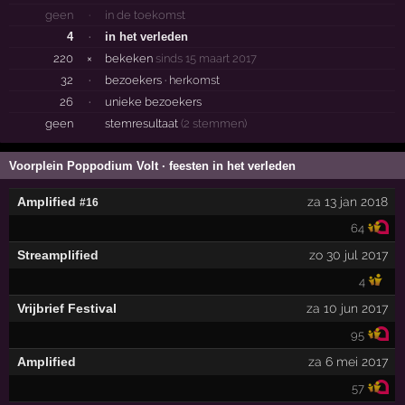
geen
·
in de toekomst
4
·
in het verleden
220
×
bekeken
sinds 15 maart 2017
32
·
bezoekers ·
herkomst
26
·
unieke bezoekers
geen
stemresultaat
(2 stemmen)
Voorplein Poppodium Volt · feesten in het verleden
Amplified
za 13 jan 2018
#16
64
Streamplified
zo 30 jul 2017
4
Vrijbrief Festival
za 10 jun 2017
95
Amplified
za 6 mei 2017
57