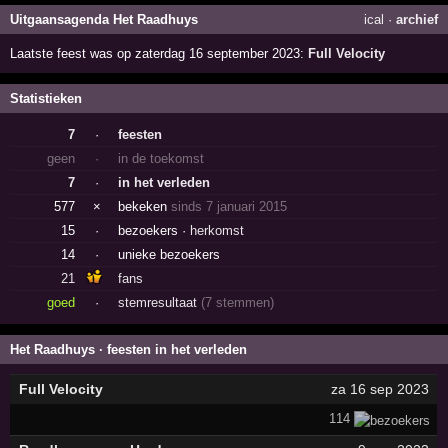
Uitgaansagenda Het Raadhuys
ical
·
archief
Laatste feest was op zaterdag 16 september 2023:
Full Velocity
Statistieken
7
·
feesten
geen
·
in de toekomst
7
·
in het verleden
577
×
bekeken
sinds 7 januari 2015
15
·
bezoekers ·
herkomst
14
·
unieke bezoekers
21
fans
goed
·
stemresultaat
(7 stemmen)
Het Raadhuys · feesten in het verleden
Full Velocity
za 16 sep 2023
114