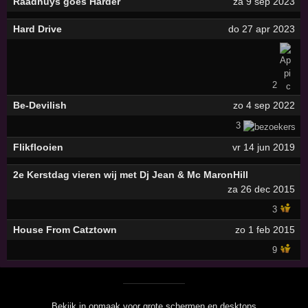
Raadhuys goes Harder
za 9 sep 2023
Hard Drive
do 27 apr 2023
2
Be-Devilish
zo 4 sep 2022
3
Flikflooien
vr 14 jun 2019
2e Kerstdag vieren wij met Dj Jean & Mc MaronHill
za 26 dec 2015
3
House From Catztown
zo 1 feb 2015
9
Bekijk in opmaak voor grote schermen en desktops