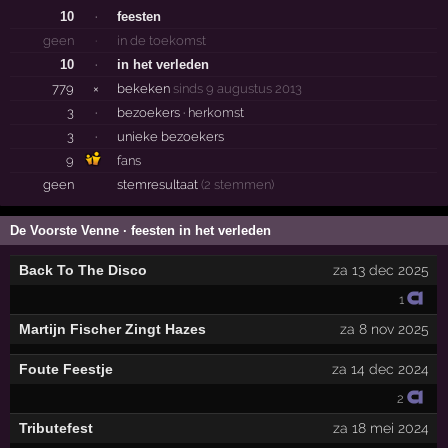
10
·
feesten
geen
·
in de toekomst
10
·
in het verleden
779
×
bekeken
sinds 9 augustus 2013
3
·
bezoekers ·
herkomst
3
·
unieke bezoekers
9
fans
geen
stemresultaat
(2 stemmen)
De Voorste Venne · feesten in het verleden
Back To The Disco
za 13 dec 2025
1
Martijn Fischer Zingt Hazes
za 8 nov 2025
Foute Feestje
za 14 dec 2024
2
Tributefest
za 18 mei 2024