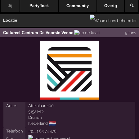
Jij
Partyflock
Community
Overig
🔍
Locatie
Cultureel Centrum De Voorste Venne
9 fans
Adres
Afrikalaan 100
5152 MD
Drunen
🇳🇱
Nederland
Telefoon
+31 41 63 74 478
Site
devoorstevenne.nl