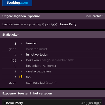
Uitgaansagenda Exposure
ical
·
archief
Laatste feest was op vrijdag 13 juni 1997:
Horror Party
Statistieken
5
·
feesten
geen
·
in de toekomst
5
·
in het verleden
895
×
bekeken
sinds 30 september 2012
5
·
bezoekers ·
herkomst
2
·
unieke bezoekers
1
fan
geen
stemresultaat
(1 stem)
Exposure · feesten in het verleden
Horror Party
vr 13 jun 1997