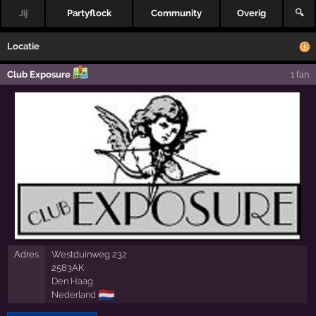
Jij
Partyflock
Community
Overig
🔍
Locatie
Club Exposure
1 fan
Adres
Westduinweg 232
2583AK
Den Haag
🇳🇱
Nederland