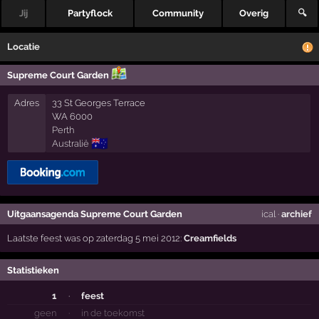
Jij
Partyflock
Community
Overig
🔍
Locatie
Supreme Court Garden
Adres
33 St Georges Terrace
WA 6000
Perth
🇦🇺
Australië
Uitgaansagenda Supreme Court Garden
ical
·
archief
Laatste feest was op zaterdag 5 mei 2012:
Creamfields
Statistieken
1
·
feest
geen
·
in de toekomst