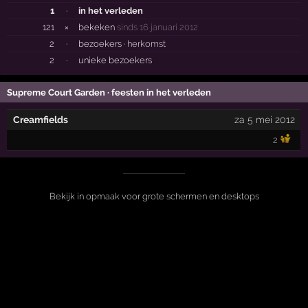
1
·
in het verleden
121
×
bekeken
sinds 16 januari 2012
2
·
bezoekers ·
herkomst
2
·
unieke bezoekers
Supreme Court Garden · feesten in het verleden
Creamfields
za 5 mei 2012
2
Bekijk in opmaak voor grote schermen en desktops