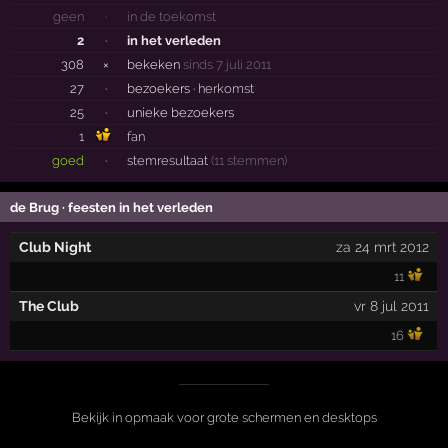
geen
·
in de toekomst
2
·
in het verleden
308
×
bekeken
sinds 7 juli 2011
27
·
bezoekers ·
herkomst
25
·
unieke bezoekers
1
fan
goed
·
stemresultaat
(11 stemmen)
de Brug · feesten in het verleden
Club Night
za 24 mrt 2012
11
The Club
vr 8 jul 2011
16
Bekijk in opmaak voor grote schermen en desktops