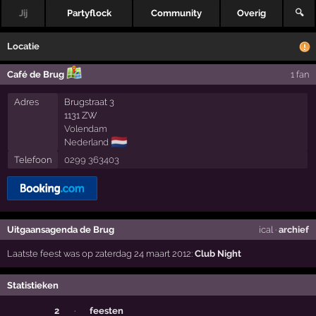
Jij
Partyflock
Community
Overig
🔍
Locatie
Café de Brug
1 fan
Adres
Brugstraat 3
1131 ZW
Volendam
🇳🇱
Nederland
Telefoon
0299 363403
Uitgaansagenda de Brug
ical
·
archief
Laatste feest was op zaterdag 24 maart 2012:
Club Night
Statistieken
2
·
feesten