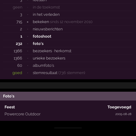
geen
·
in de toekomst
3
·
in het verleden
715
×
bekeken
sinds 12 november 2010
2
·
nieuwsberichten
1
·
fotoshoot
232
·
foto's
1366
·
bezoekers ·
herkomst
1366
·
unieke bezoekers
60
·
albumfoto's
goed
·
stemresultaat
(736 stemmen)
Foto's
Feest
Toegevoegd
Powercore Outdoor
2005-08-28