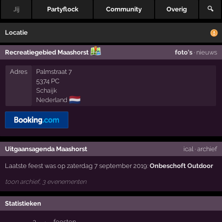
Jij
Partyflock
Community
Overig
🔍
Locatie
Recreatiegebied Maashorst
foto's
·
nieuws
Adres
Palmstraat 7
5374 PC
Schaijk
🇳🇱
Nederland
Uitgaansagenda Maashorst
ical
·
archief
Laatste feest was op zaterdag 7 september 2019:
Onbeschoft Outdoor
toon archief, 3 evenementen
Statistieken
3
·
feesten