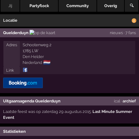
Jij
Partyflock
Community
Overig
🔍
Locatie
Quelderduyn
nieuws
·
7 fans
Adres
Schootenweg 2
1785 LW
Den Helder
🇳🇱
Nederland
Link
Uitgaansagenda Quelderduyn
ical
·
archief
Laatste feest was op zaterdag 29 augustus 2015:
Last Minute Summer
Event
Statistieken