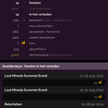
14
·
feesten
geen
·
in de toekomst
14
·
in het verleden
2311
×
bekeken
sinds 2 oktober 2010
7
·
nieuwsberichten
3162
·
bezoekers ·
herkomst
1402
·
unieke bezoekers
7
fans
543
·
albumfoto's
goed
·
stemresultaat
(1404 stemmen)
Quelderduyn · feesten in het verleden
Last Minute Summer Event
za 29 aug 2015
49
Last Minute Summer Event
za 30 aug 2014
75
RelaXation
za 28 jun 2014