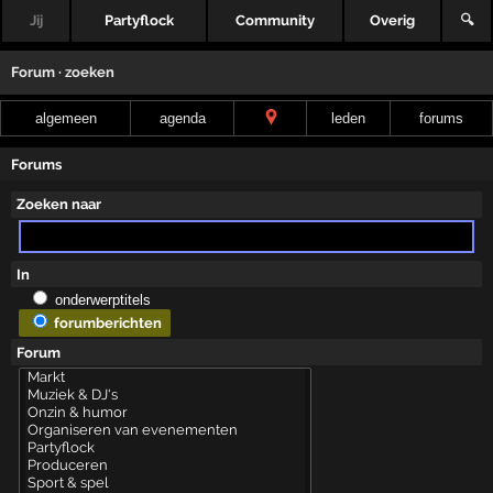
Jij
Partyflock
Community
Overig
🔍
Forum · zoeken
algemeen
agenda
leden
forums
Forums
Zoeken naar
In
onderwerptitels
forumberichten
Forum