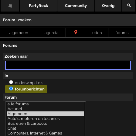
Jij
Partyflock
Community
Overig
🔍
Forum · zoeken
algemeen
agenda
leden
forums
Forums
Zoeken naar
In
onderwerptitels
forumberichten
Forum