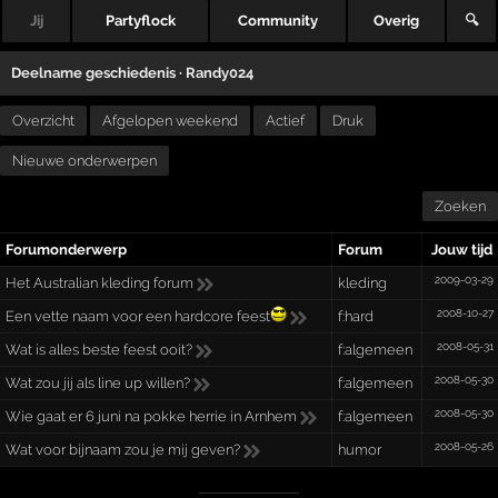
Jij
Partyflock
Community
Overig
🔍
Deelname geschiedenis ·
Randy024
Overzicht
Afgelopen weekend
Actief
Druk
Nieuwe onderwerpen
Zoeken
Forumonderwerp
Forum
Jouw tijd
2009-03-29
Het Australian kleding forum
kleding
2008-10-27
Een vette naam voor een hardcore feest
f:hard
2008-05-31
Wat is alles beste feest ooit?
f:algemeen
2008-05-30
Wat zou jij als line up willen?
f:algemeen
2008-05-30
Wie gaat er 6 juni na pokke herrie in Arnhem
f:algemeen
2008-05-26
Wat voor bijnaam zou je mij geven?
humor