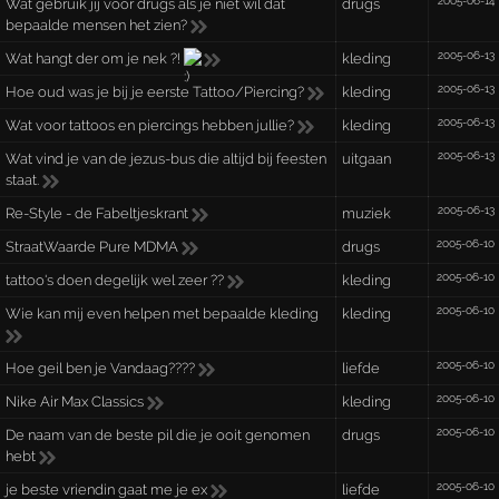
2005-06-14
Wat gebruik jij voor drugs als je niet wil dat
drugs
bepaalde mensen het zien?
2005-06-13
Wat hangt der om je nek ?!
kleding
2005-06-13
Hoe oud was je bij je eerste Tattoo/Piercing?
kleding
2005-06-13
Wat voor tattoos en piercings hebben jullie?
kleding
2005-06-13
Wat vind je van de jezus-bus die altijd bij feesten
uitgaan
staat.
2005-06-13
Re-Style - de Fabeltjeskrant
muziek
2005-06-10
StraatWaarde Pure MDMA
drugs
2005-06-10
tattoo's doen degelijk wel zeer ??
kleding
2005-06-10
Wie kan mij even helpen met bepaalde kleding
kleding
2005-06-10
Hoe geil ben je Vandaag????
liefde
2005-06-10
Nike Air Max Classics
kleding
2005-06-10
De naam van de beste pil die je ooit genomen
drugs
hebt
2005-06-10
je beste vriendin gaat me je ex
liefde