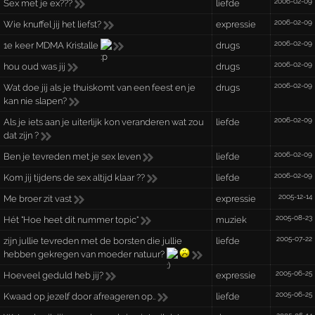
2006-02-09
Sex met je ex???
liefde
2006-02-09
Wie knuffel jij het liefst?
expressie
2006-02-09
1e keer MDMA Kristalle
drugs
2006-02-09
hou oud was jij
drugs
2006-02-09
Wat doe jij als je thuiskomt van een feest en je
drugs
kan nie slapen?
2006-02-09
Als je iets aan je uiterlijk kon veranderen wat zou
liefde
dat zijn ?
2006-02-09
Ben je tevreden met je sex leven
liefde
2006-02-09
Kom jij tijdens de sex altijd klaar ??
liefde
2005-12-14
Me broer zit vast
expressie
2005-08-23
Hét "Hoe heet dit nummer topic"
muziek
2005-07-22
zijn jullie tevreden met de borsten die jullie
liefde
hebben gekregen van moeder natuur?
2005-06-25
Hoeveel geduld heb jij?
expressie
2005-06-25
Kwaad op jezelf door afreageren op..
liefde