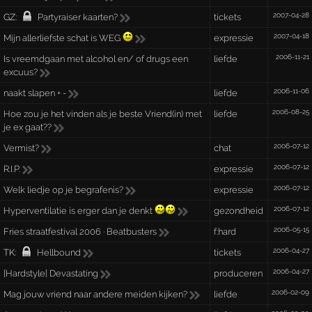
2007-04-28
GZ:
Partyraiser kaarten?
tickets
2007-04-18
Mijn allerliefste schat is WEG
expressie
2006-11-21
Is vreemdgaan met alcohol en/ of drugs een
liefde
excuus?
2006-11-06
naakt slapen + -
liefde
2006-08-25
Hoe zou je het vinden als je beste Vriend(in) met
liefde
je ex gaat??
2006-07-12
Vermist?
chat
2006-07-12
R.I.P.
expressie
2006-07-12
Welk liedje op je begrafenis?
expressie
2006-07-12
Hyperventilatie is erger dan je denkt
gezondheid
2006-05-15
Fries straatfestival 2006 · Beatbusters
f:hard
2006-04-27
TK:
Hellbound
tickets
2006-04-27
[Hardstyle] Devastating
produceren
2006-02-09
Mag jouw vriend naar andere meiden kijken?
liefde