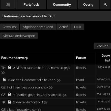
Jij
Partyflock
Community
Overig
🔍
Deelname geschiedenis ·
Fleurkut
Overzicht
Afgelopen weekend
Actief
Druk
Nieuwe onderwerpen
Zoeken
Jouw
Forumonderwerp
Forum
tijd
2009-11-17
TK:
2 Qlimax kaarten te koop, normale prijs.
tickets
2009-03-24
2 kaarten Hardcore Italia te koop!
f:hard
2008-10-01
GZ:
2 of 3 kaartjes voor scantraxx
tickets
2008-09-29
GZ:
3 kaartjes gezocht voor scantraxx!
tickets
2008-04-16
TK:
2 kaarten InQontrol!!!
tickets
2007-04-28
GZ:
2 kaartjes partyraiser
tickets