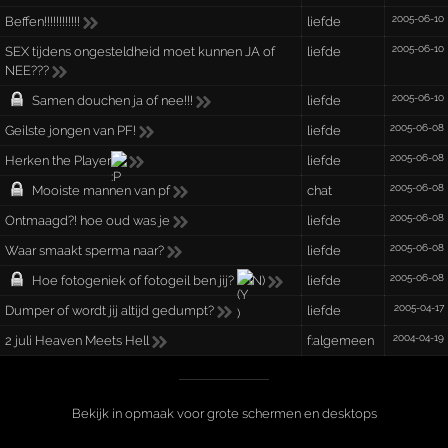
2005-06-10
Beffen!!!!!!!!!!!!
liefde
2005-06-10
SEX tijdens ongesteldheid moet kunnen JA of
liefde
NEE???
2005-06-10
Samen douchen ja of nee!!!
liefde
2005-06-08
Geilste jongen van PF!
liefde
2005-06-08
Herken the Player
liefde
2005-06-08
Mooiste mannen van pf
chat
2005-06-08
Ontmaagd?! hoe oud was je
liefde
2005-06-08
Waar smaakt sperma naar?
liefde
2005-06-08
Hoe fotogeniek of fotogeil ben jij?
(N)
liefde
2005-04-17
Dumper of wordt jij altijd gedumpt?
liefde
2004-04-19
2 juli Heaven Meets Hell
f:algemeen
Bekijk in opmaak voor grote schermen en desktops