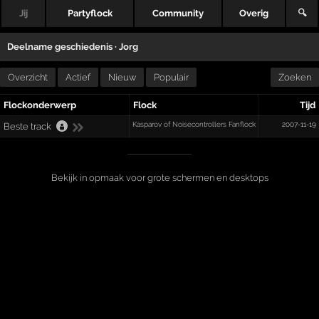
Jij
Partyflock
Community
Overig
🔍
Deelname geschiedenis ·
Jorg
Overzicht
Actief
Nieuw
Populair
Zoeken
Flockonderwerp
Flock
Tijd
Kasparov of Noisecontrollers Fanflock
2007-11-19
Beste track
Bekijk in opmaak voor grote schermen en desktops