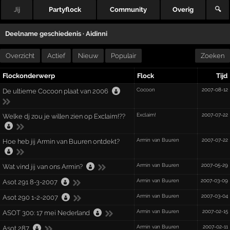
Jij
Partyflock
Community
Overig
🔍
Deelname geschiedenis ·
Aidinni
Overzicht
Actief
Nieuw
Populair
Zoeken
Flockonderwerp
Flock
Tijd
Cocoon
2007-08-12
De ultieme Cocoon plaat van 2006
Exclaim!
2007-07-22
Welke dj zou je willen zien op Exclaim!??
Armin van Buuren
2007-07-22
Hoe heb jij Armin van Buuren ontdekt?
Armin van Buuren
2007-05-29
Wat vind jij van ons Armin?
Armin van Buuren
2007-03-09
Asot 291 8-3-2007
Armin van Buuren
2007-03-04
Asot 290 1-2-2007
Armin van Buuren
2007-02-15
ASOT 300: 17 mei Nederland
Armin van Buuren
2007-02-11
Asot 287