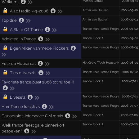
Markus Schulz
2006-09-11
Welkom..
Armin van Buuren
2006-09-10
A.s.o.t radio 7-9-2006
Armin van Buuren
2006-09-03
Top drie
Trance Hard-trance Progressive Liveset 
2006-09-02
A State Off Trance
Trance Flock !!
2006-09-01
Addicted in Trance
Trance Hard-trance Progressive Liveset 
2006-08-05
Eigen Mixen van mede Flockers
Het Grote "Tech-House/Minimal/House
2006-08-01
Felix da House cat
Trance Hard-trance Progressive Liveset 
2006-07-22
Tiesto livesets
Trance Flock !!
2006-07-21
Favoriete trance plaat 2006 tot nu toe!!!!
Trance Hard-trance Progressive Liveset 
2006-07-21
Livesets
Trance Hard-trance Progressive Liveset 
2006-07-07
HardTrance tracklists
Trance Flock !!
2006-07-06
Discodroids-interspace C.M remix
Trance Flock !!
2006-07-06
Welk trance feest ga je binnenkort
bezoeken?