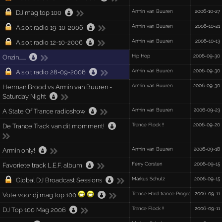
Armin van Buuren
2006-10-27
DJ mag top 100
Armin van Buuren
2006-10-21
A.s.o.t radio 19-10-2006
Armin van Buuren
2006-10-13
A.s.o.t radio 12-10-2006
Hip Hop
2006-09-30
Onzin.......
Armin van Buuren
2006-09-30
A.s.o.t radio 28-09-2006
Armin van Buuren
2006-09-30
Herman Brood vs Armin van Buuren -
Saturday Night
Armin van Buuren
2006-09-23
A State Of Trance radioshow
Trance Flock !!
2006-09-20
De Trance Track van dit momment!
Armin van Buuren
2006-09-18
Armin only!
Ferry Corsten
2006-09-15
Favoriete track L.E.F. album
Markus Schulz
2006-09-15
Global DJ Broadcast Sessions
Trance Hard-trance Progressive Liveset 
2006-09-11
Vote voor dj mag top 100
Trance Flock !!
2006-09-11
DJ Top 100 Mag 2006