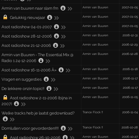
Armin van Buuren
2007-01-05
Armin van buuren naar slam fm
Armin van Buuren
2007-01-05
Gelukkig nieuwjaar
Armin van Buuren
2007-01-05
Asot radioshow 04-01-2007
Armin van Buuren
2006-12-31
Asot radioshow 28-12-2006
Armin van Buuren
2006-12-29
Asot radioshow 21-12-2006
Armin van Buuren
2006-12-28
Armin van Buuren - The Essential Mix @
Radio 1 24-12-2006
Armin van Buuren
2006-11-18
Asot radioshow 16-11-2006 Â»
Armin van Buuren
2006-11-17
Vragen en suggesties
Armin van Buuren
2006-11-17
De lekkere onzin topic!!
Armin van Buuren
2006-11-05
Asot radioshow 2-11-2006 (bijna in
2007)
Trance Flock !!
2006-11-04
Welke tracks heb je laatst gedownload?
Trance Flock !!
2006-10-28
Domlullen voor gevorderden!!!!
Armin van Buuren
2006-10-27
Asot radioshow 26-10-2006