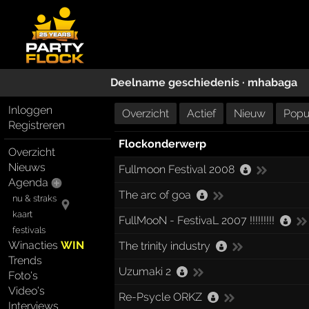
Deelname geschiedenis ·
mhabaga
Inloggen
Overzicht
Actief
Nieuw
Popul
Registreren
Flockonderwerp
Overzicht
Nieuws
Fullmoon Festival 2008
Agenda
The arc of goa
nu & straks
kaart
FullMooN - FestivaL 2007 !!!!!!!!!
festivals
Winacties
WIN
The trinity industry
Trends
Uzumaki 2
Foto's
Video's
Re-Psycle ORKZ
Interviews