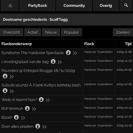
Jij
Partyflock
Community
Overig
🔍
Deelname geschiedenis ·
ScaffTagg
Overzicht
Actief
Nieuw
Populair
Zoeken
Flockonderwerp
Flock
Tijd
Hardcore Vlaanderen
2009-11-06
Syndrome The Hardcore Spectacle
Hardcore Vlaanderen
2009-11-02
Lievelingsplaat van de dag
Hardcore Vlaanderen
2009-10-28
Pounderz @ Entrepot Brugge 28/11/2009
Hardcore Vlaanderen
2009-10-28
Suburb soundz Â· Frank Kvitta's birthday bash
Hardcore Vlaanderen
2009-10-26
Welk nr noemt hoe?
Hardcore Vlaanderen
2009-10-24
R.I.P timmuh
Hardcore Vlaanderen
2009-10-16
Bizar!!
Hardcore Vlaanderen
2009-10-16
Over alles praaten