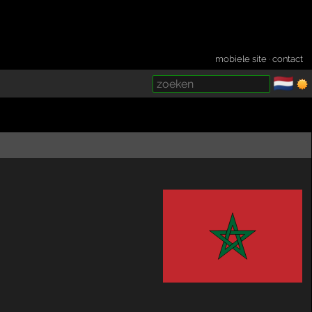
mobiele site
·
contact
🇳🇱
­