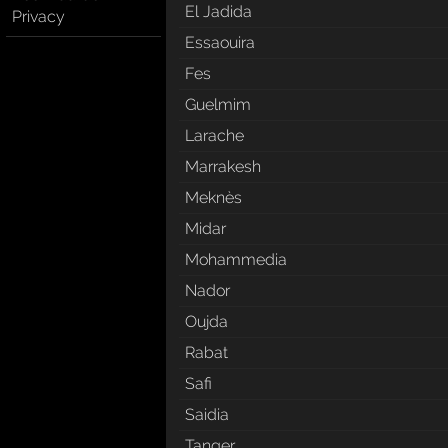
El Jadida
Privacy
Essaouira
Fes
Guelmim
Larache
Marrakesh
Meknès
Midar
Mohammedia
Nador
Oujda
Rabat
Safi
Saidia
Tanger