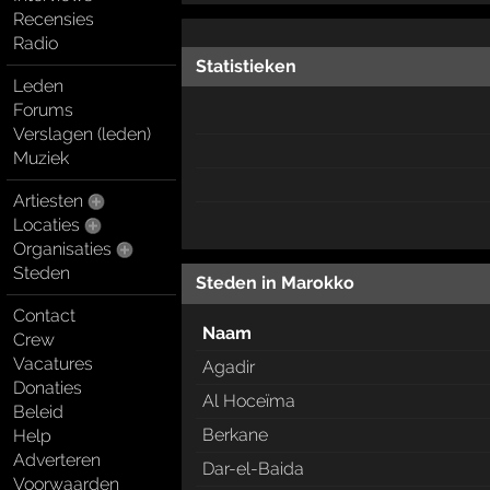
Recensies
Radio
Statistieken
Leden
Forums
Verslagen (leden)
Muziek
Artiesten
Locaties
Organisaties
Steden
Steden in Marokko
Contact
Naam
Crew
Vacatures
Agadir
Donaties
Al Hoceïma
Beleid
Berkane
Help
Adverteren
Dar-el-Baida
Voorwaarden