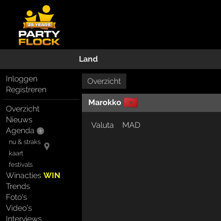
Land
Inloggen
Overzicht
Registreren
🇲🇦
Marokko
Overzicht
Nieuws
Valuta
MAD
Agenda
nu & straks
kaart
festivals
Winacties
WIN
Trends
Foto's
Video's
Interviews