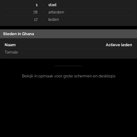
1
·
stad
78
·
artiesten
17
·
leden
Steden in Ghana
Naam
Actieve leden
Tamale
Bekijk in opmaak voor grote schermen en desktops