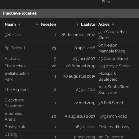
Street
Inactieve locaties
Naam
▼
▼
Feesten
▼
Laatste
Adres
▼
520 Sauchiehall
520
1
28 december 2012
(Club)
Street
69 Nelson
69 Below
†
23
8 april 2016
Mandela Place
Archaos
5
29 juni 2007
25 Queen Street
The Arches
22
28 februari 2015
253 Argyle Street
Bellahouston
Mosspark
1
30 augustus 2015
Park
Boulevard
1024 South Street,
The Big Joint
2
23 juli 2011
Scotstoun
Blackfriars
1
22 mei 2015
36 Bell Street
Basement
Braehead
20
5 augustus 2023
Kings Inch Road
Arena
Busby Hotel
1
16 juli 2010
Field road busby
Carling
1
9 mei 2009
121 Eglinton st