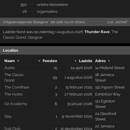
350
·
unieke bezoekers
28
·
organisaties
Uitgaansagenda Glasgow
· zie ook:
nu en straks
ical
·
archief
Laatste feest was op zaterdag 1 augustus 2026:
Thunder Rave
,
The
Classic Grand
,
Glasgow
Locaties
Naam
▼
▼
Feesten
▼
Laatste
Adres
▼
Audio
15
24 april 2026
14 Midland Street
The Classic
18 Jamaica
59
1 augustus 2026
Grand
Street
The Corinthian
2
15 februari 2025
191 Ingram Street
The Hydro
3
27 februari 2026
Exhibition Way
121 Eglinton
O2 Academy
6
31 januari 2026
Street
24 Glassford
Slay
1
9 november 2025
Street
22 Jamaica
Sub Club
2
12 december 2024