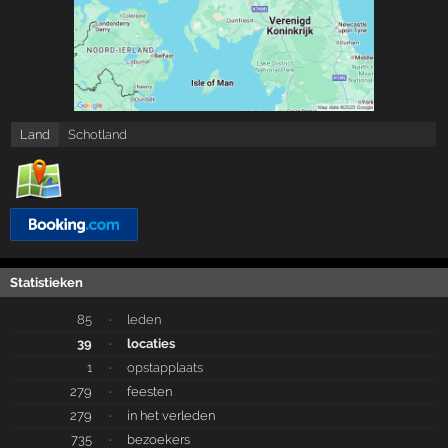
Land
Schotland
Statistieken
85
·
leden
39
·
locaties
1
·
opstapplaats
279
·
feesten
279
·
in het verleden
735
·
bezoekers