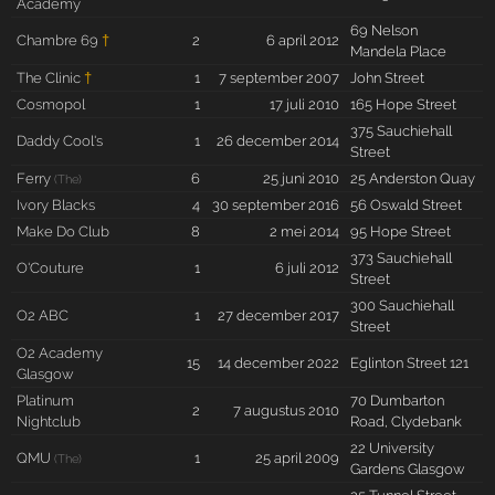
Academy
69 Nelson
Chambre 69
†
2
6 april 2012
Mandela Place
The Clinic
†
1
7 september 2007
John Street
Cosmopol
1
17 juli 2010
165 Hope Street
375 Sauchiehall
Daddy Cool's
1
26 december 2014
Street
Ferry
6
25 juni 2010
25 Anderston Quay
(The)
Ivory Blacks
4
30 september 2016
56 Oswald Street
Make Do Club
8
2 mei 2014
95 Hope Street
373 Sauchiehall
O'Couture
1
6 juli 2012
Street
300 Sauchiehall
O2 ABC
1
27 december 2017
Street
O2 Academy
15
14 december 2022
Eglinton Street 121
Glasgow
Platinum
70 Dumbarton
2
7 augustus 2010
Nightclub
Road, Clydebank
22 University
QMU
1
25 april 2009
(The)
Gardens Glasgow