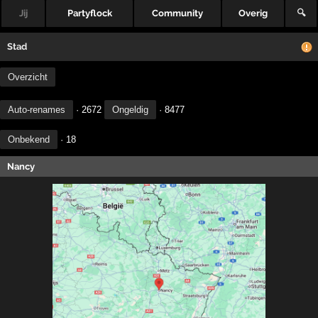
Jij
Partyflock
Community
Overig
🔍
Stad
Overzicht
Auto-renames
· 2672
Ongeldig
· 8477
Onbekend
· 18
Nancy