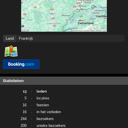
Land
Frankrijk
Statistieken
13
·
leden
5
·
locaties
16
·
feesten
16
·
in het verleden
244
·
bezoekers
200
·
unieke bezoekers