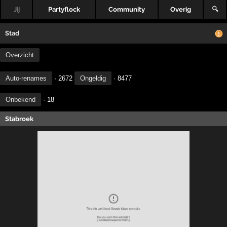
Jij
Partyflock
Community
Overig
🔍
Stad
Overzicht
Auto-renames
· 2672
Ongeldig
· 8477
Onbekend
· 18
Stabroek