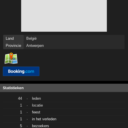
Land
België
Provincie
Antwerpen
Statistieken
44
·
leden
1
·
locatie
1
·
feest
1
·
in het verleden
5
·
bezoekers