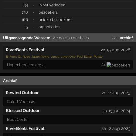
34
·
in het verleden
176
·
bezoekers
166
·
unieke bezoekers
5
·
organisaties
Uitgaansagenda Wessem
· zie ook:
nu en straks
ical
·
archief
RiverBeats Festival
za 15 aug 2026
B-Front
,
Dr. Rude
,
Jason Payne
,
Jones
,
Level One
,
Paul Elstak
,
Potato
24
Hagenbroekerweg 2
Archief
Rewind Outdoor
vr 22 aug 2025
Café 't Veerhuis
Blessed Outdoor
za 15 jun 2024
Boot Center
RiverBeats Festival
za 12 aug 2023