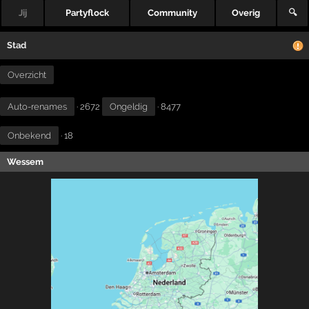
Jij
Partyflock
Community
Overig
🔍
Stad
Overzicht
Auto-renames
· 2672
Ongeldig
· 8477
Onbekend
· 18
Wessem