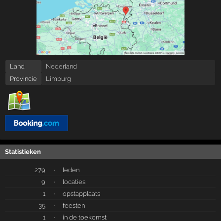
Land
Nederland
Provincie
Limburg
Statistieken
279
·
leden
9
·
locaties
1
·
opstapplaats
35
·
feesten
1
·
in de toekomst