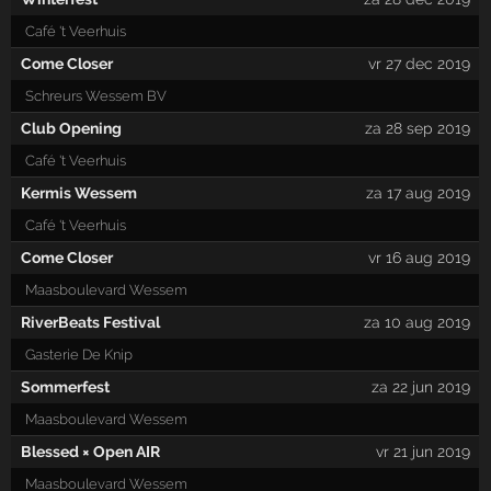
Café 't Veerhuis
Come Closer
vr 27 dec 2019
Schreurs Wessem BV
Club Opening
za 28 sep 2019
Café 't Veerhuis
Kermis Wessem
za 17 aug 2019
Café 't Veerhuis
Come Closer
vr 16 aug 2019
Maasboulevard Wessem
RiverBeats Festival
za 10 aug 2019
Gasterie De Knip
Sommerfest
za 22 jun 2019
Maasboulevard Wessem
Blessed × Open AIR
vr 21 jun 2019
Maasboulevard Wessem