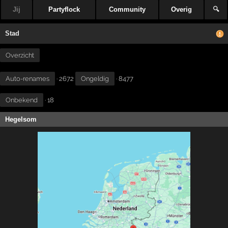
Jij
Partyflock
Community
Overig
🔍
Stad
Overzicht
Auto-renames
· 2672
Ongeldig
· 8477
Onbekend
· 18
Hegelsom