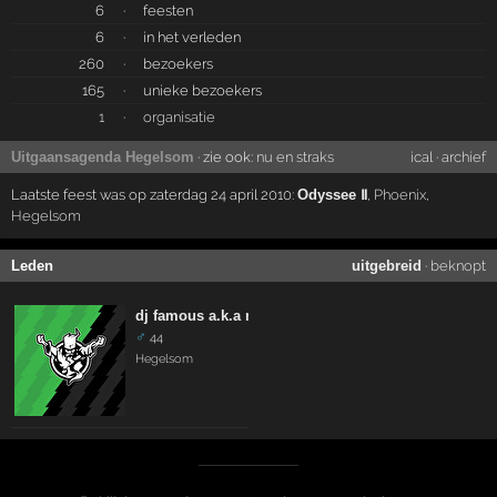
6
·
feesten
6
·
in het verleden
260
·
bezoekers
165
·
unieke bezoekers
1
·
organisatie
Uitgaansagenda Hegelsom
· zie ook:
nu en straks
ical
·
archief
Laatste feest was op zaterdag 24 april 2010:
Odyssee Ⅱ
,
Phoenix
,
Hegelsom
Leden
uitgebreid
·
beknopt
dj famous a.k.a mister corrado
♂
44
Hegelsom