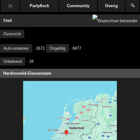
Jij
Partyflock
Community
Overig
🔍
Stad
Overzicht
Auto-renames
· 2672
Ongeldig
· 8477
Onbekend
· 18
Hardinxveld-Giessendam