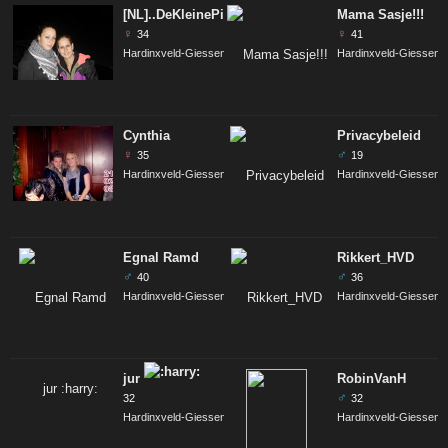
[NL]..DeKleinePierenWaaister
..[NL]
Mama Sasje!!!
♀
♀
34
41
Hardinxveld-Giessendam
Hardinxveld-Giessen
Cynthia
Privacybeleid
♀
♂
35
19
Hardinxveld-Giessendam
Hardinxveld-Giessen
Egnal Ramd
Rikkert_HVD
♂
♂
40
36
Hardinxveld-Giessendam
Hardinxveld-Giessen
jur
RobinVanH
♂
32
32
Hardinxveld-Giessendam
Hardinxveld-Giessen