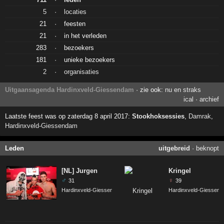
5
·
locaties
21
·
feesten
21
·
in het verleden
283
·
bezoekers
181
·
unieke bezoekers
2
·
organisaties
Uitgaansagenda Hardinxveld-Giessendam
· zie ook:
nu en straks
ical
·
archief
Laatste feest was op zaterdag 8 april 2017:
Stookhoksessies
,
Damrak
,
Hardinxveld-Giessendam
Leden
uitgebreid
·
beknopt
[NL] Jurgen
Kringel
♂
♀
31
39
Hardinxveld-Giessendam
Hardinxveld-Giessen