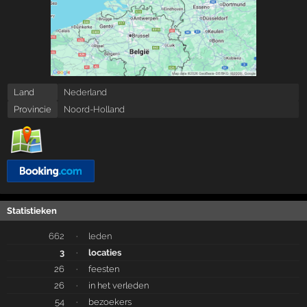
Land
Nederland
Provincie
Noord-Holland
Statistieken
662
·
leden
3
·
locaties
26
·
feesten
26
·
in het verleden
54
·
bezoekers