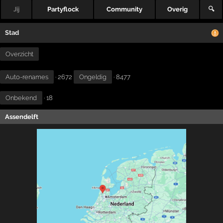
Jij
Partyflock
Community
Overig
🔍
Stad
Overzicht
Auto-renames
· 2672
Ongeldig
· 8477
Onbekend
· 18
Assendelft