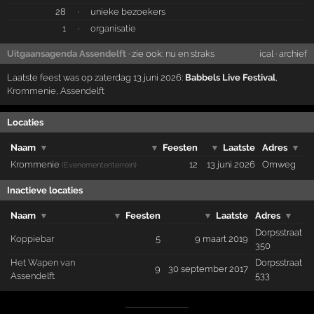
28
·
unieke bezoekers
1
·
organisatie
Uitgaansagenda Assendelft
· zie ook:
nu en straks
ical
·
archief
Laatste feest was op zaterdag 13 juni 2026:
Babbels Live Festival
,
Krommenie
,
Assendelft
Locaties
Naam
▼
▼
Feesten
▼
Laatste
Adres
▼
Krommenie
12
13 juni 2026
Omweg
(Evenemententerrein)
Inactieve locaties
Naam
▼
▼
Feesten
▼
Laatste
Adres
▼
Dorpsstraat
Koppiebar
5
9 maart 2019
350
Het Wapen van
Dorpsstraat
9
30 september 2017
Assendelft
533