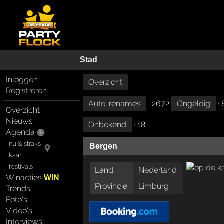
Stad
Inloggen
Overzicht
Registreren
Auto-renames
· 2672
Ongeldig
· 
Overzicht
Nieuws
Onbekend
· 18
Agenda
nu & straks
Bergen
kaart
festivals
Land
Nederland
Winacties
WIN
Provincie
Limburg
Trends
Foto's
Video's
Interviews