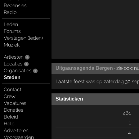
Recensies
Radio
Leden
Forums
Verslagen (leden)
Muziek
Artiesten
Locaties
· zie ook:
nu
Uitgaansagenda Bergen
Organisaties
Steden
Laatste feest was op zaterdag 30 s
Contact
Crew
Statistieken
Vacatures
Donaties
461
·
Beleid
1
·
Help
Adverteren
4
·
Voorwaarden