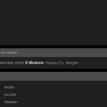
 en straks
eptember 2006:
,
Happy D's
,
Bergen
E-Motions
leden
locatie
feesten