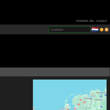
mobiele site
·
contact
🇳🇱
­