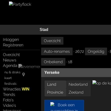
Stad
Inloggen
Overzicht
Registreren
Auto-renames
· 2672
Ongeldig
· 
Overzicht
Nieuws
Onbekend
· 18
Agenda
nu & straks
Yerseke
kaart
festivals
Land
Nederland
Winacties
WIN
Provincie
Zeeland
Trends
Foto's
Video's
Interviews