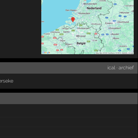
ical
·
archief
erseke