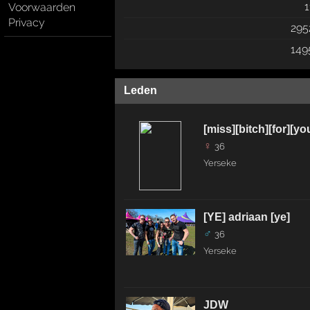
1
Voorwaarden
Privacy
295
149
Leden
[miss][bitch][for][yo
♀
36
Yerseke
[YE] adriaan [ye]
♂
36
Yerseke
JDW