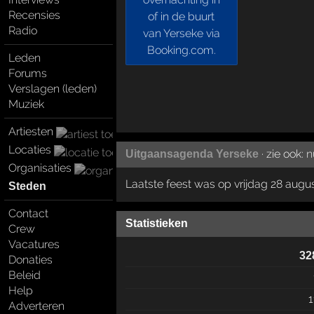
Recensies
Radio
Leden
Forums
Verslagen (leden)
Muziek
Artiesten
Locaties
· zie ook:
n
Uitgaansagenda Yerseke
Organisaties
Laatste feest was op vrijdag 28 augu
Steden
Contact
Statistieken
Crew
Vacatures
32
Donaties
Beleid
Help
1
Adverteren