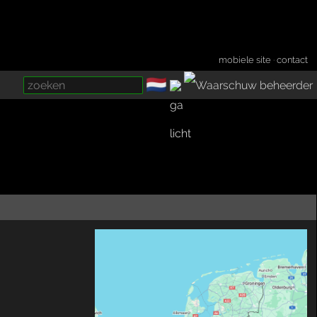
mobiele site
·
contact
🇳🇱
­