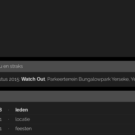
u en straks
stus 2015:
,
Parkeerterrein Bungalowpark Yerseke
,
Y
Watch Out
·
8
leden
1
·
locatie
1
·
feesten