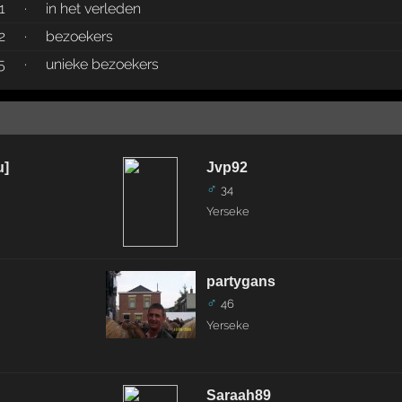
1
·
in het verleden
2
·
bezoekers
5
·
unieke bezoekers
u]
Jvp92
♂
34
Yerseke
partygans
♂
46
Yerseke
Saraah89