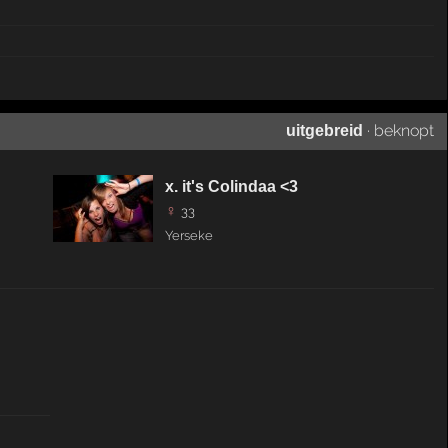
·
beknopt
uitgebreid
x. it's Colindaa <3
♀
33
Yerseke