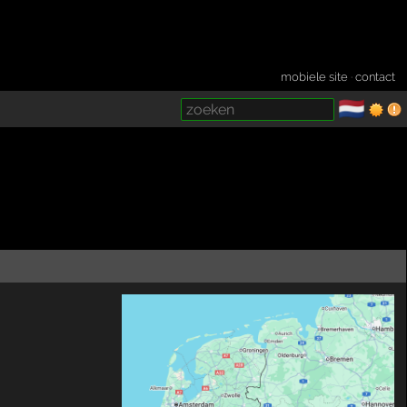
mobiele site
·
contact
🇳🇱
­