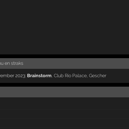
nu en straks
ovember 2023:
Brainstorm
,
Club Rio Palace
,
Gescher