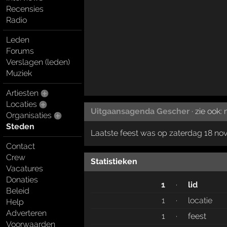
Recensies
Radio
Leden
Forums
Verslagen (leden)
Muziek
Artiesten
Locaties
Uitgaansagenda Gescher
· zie ook:
Organisaties
Steden
Laatste feest was op zaterdag 18 n
Contact
Crew
Statistieken
Vacatures
Donaties
1
·
lid
Beleid
1
·
locatie
Help
Adverteren
1
·
feest
Voorwaarden