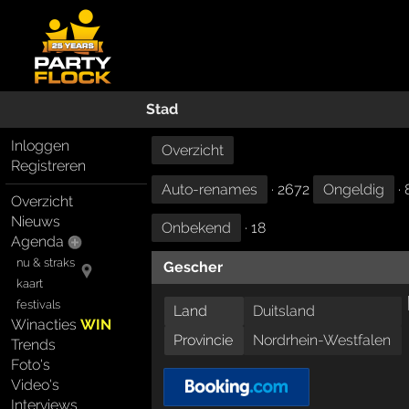
Stad
Inloggen
Overzicht
Registreren
Auto-renames
· 2672
Ongeldig
· 
Overzicht
Nieuws
Onbekend
· 18
Agenda
nu & straks
Gescher
kaart
festivals
Land
Duitsland
Winacties
WIN
Provincie
Nordrhein-Westfalen
Trends
Foto's
Video's
Interviews