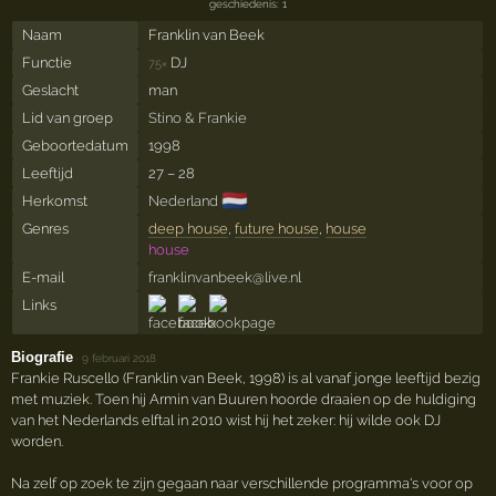
geschiedenis: 1
Naam
Franklin van Beek
Functie
DJ
75×
Geslacht
man
Lid van groep
Stino & Frankie
Geboortedatum
1998
Leeftijd
27 – 28
🇳🇱
Herkomst
Nederland
Genres
deep house
,
future house
,
house
house
E-mail
franklinvanbeek@live.nl
Links
Biografie
·
9 februari 2018
Frankie Ruscello (Franklin van Beek, 1998) is al vanaf jonge leeftijd bezig
met muziek. Toen hij Armin van Buuren hoorde draaien op de huldiging
van het Nederlands elftal in 2010 wist hij het zeker: hij wilde ook DJ
worden.
Na zelf op zoek te zijn gegaan naar verschillende programma's voor op