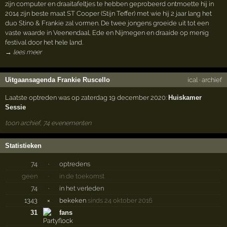
zijn computer en draaitafeltjes te hebben geprobeerd ontmoette hij in
2014 zijn beste maat ST Cooper (Stijn Teffer) met wie hij 2 jaar lang het
duo Stino & Frankie zal vormen. De twee jongens groeide uit tot een
vaste waarde in Veenendaal, Ede en Nijmegen en draaide op menig
festival door het hele land.
→ lees meer
Uitgaansagenda Frankie Ruscello
ical
·
archief
Laatste optreden was op zaterdag 19 december 2020:
Huiskamer
Sessie
toon archief, 74 evenementen
Statistieken
74
·
optredens
geen
·
in de toekomst
74
·
in het verleden
1343
×
bekeken
sinds 24 oktober 2016
31
fans