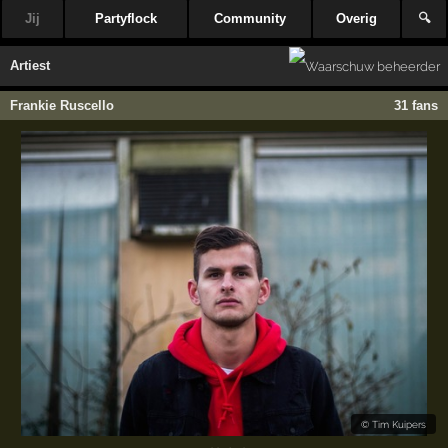
Jij
Partyflock
Community
Overig
🔍
Artiest
Frankie Ruscello
31 fans
©
Tim Kuipers